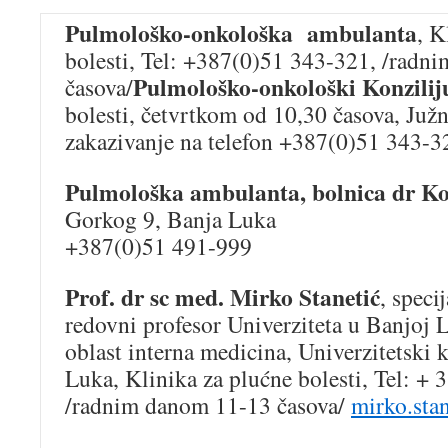
Pulmološko-onkološka ambulanta
, K
bolesti, Tel: +387(0)51 343-321, /radn
Pulmološko-onkološki Konzili
časova/
bolesti, četvrtkom od 10,30 časova, Ju
zakazivanje na telefon +387(0)51 343-3
Pulmološka ambulanta, bolnica dr Ko
Gorkog 9, Banja Luka
+387(0)51 491-999
Prof. dr sc med. Mirko Stanetić
, speci
redovni profesor Univerziteta u Banjoj 
oblast interna medicina, Univerzitetski 
Luka, Klinika za plućne bolesti, Tel: +
/radnim danom 11-13 časova/
mirko.sta