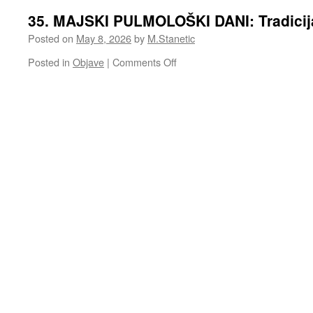
35. MAJSKI PULMOLOŠKI DANI: Tradicija 
Posted on
May 8, 2026
by
M.Stanetic
on
Posted in
Objave
|
Comments Off
35.
MAJSKI
PULMOLOŠKI
DANI:
Tradicija
duga
tri
i
po
decenije