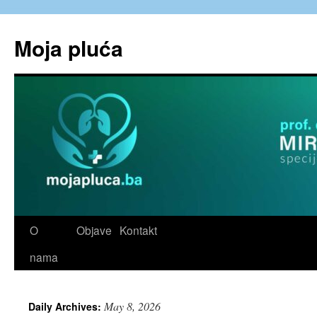
Skip
to
Moja pluća
content
O
Objave
Kontakt
nama
May 8, 2026
Daily Archives: