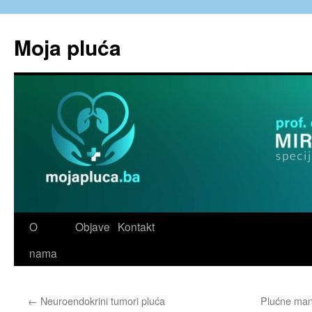
Skip
to
Moja pluća
content
O
Objave
Kontakt
nama
←
Neuroendokrini tumori pluća
Plućne mani