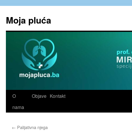
Skip
to
Moja pluća
content
O
Objave
Kontakt
nama
←
Palijativna njega