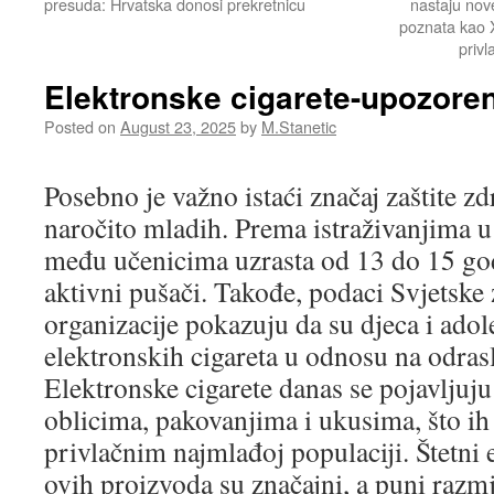
presuda: Hrvatska donosi prekretnicu
nastaju nove
poznata kao X
privl
Elektronske cigarete-upozore
Posted on
August 23, 2025
by
M.Stanetic
Posebno je važno istaći značaj zaštite zd
naročito mladih. Prema istraživanjima u
među učenicima uzrasta od 13 do 15 go
aktivni pušači. Takođe, podaci Svjetske
organizacije pokazuju da su djeca i adole
elektronskih cigareta u odnosu na odrasl
Elektronske cigarete danas se pojavljuju 
oblicima, pakovanjima i ukusima, što ih
privlačnim najmlađoj populaciji. Štetni
ovih proizvoda su značajni, a puni razmj