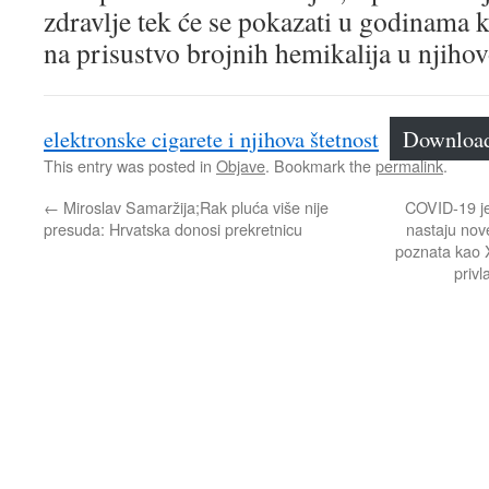
zdravlje tek će se pokazati u godinama 
na prisustvo brojnih hemikalija u njiho
elektronske cigarete i njihova štetnost
Downloa
This entry was posted in
Objave
. Bookmark the
permalink
.
←
Miroslav Samaržija;Rak pluća više nije
COVID-19 je 
presuda: Hrvatska donosi prekretnicu
nastaju nove
poznata kao X
privl