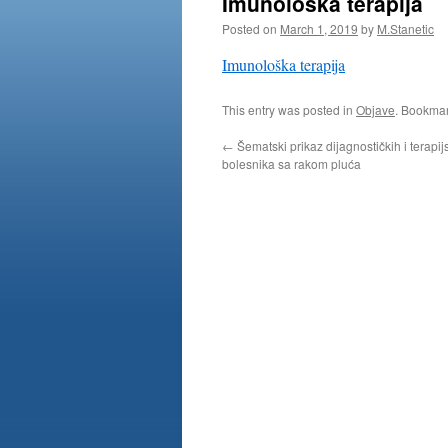
Imunološka terapija
Posted on
March 1, 2019
by
M.Stanetic
Imunološka terapija
This entry was posted in
Objave
. Bookma
←
Šematski prikaz dijagnostičkih i terapi
bolesnika sa rakom pluća