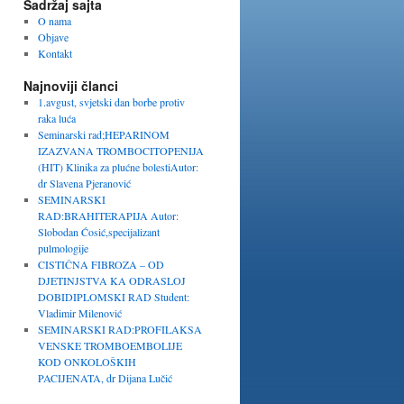
Sadržaj sajta
O nama
Objave
Kontakt
Najnoviji članci
1.avgust, svjetski dan borbe protiv
raka luća
Seminarski rad;HEPARINOM
IZAZVANA TROMBOCITOPENIJA
(HIT) Klinika za plućne bolestiAutor:
dr Slavena Pjeranović
SEMINARSKI
RAD:BRAHITERAPIJA Autor:
Slobodan Ćosić,specijalizant
pulmologije
CISTIČNA FIBROZA – OD
DJETINJSTVA KA ODRASLOJ
DOBIDIPLOMSKI RAD Student:
Vladimir Milenović
SEMINARSKI RAD:PROFILAKSA
VENSKE TROMBOEMBOLIJE
KOD ONKOLOŠKIH
PACIJENATA, dr Dijana Lučić