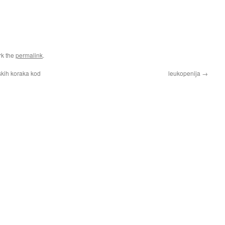
rk the
permalink
.
jskih koraka kod
leukopenija
→