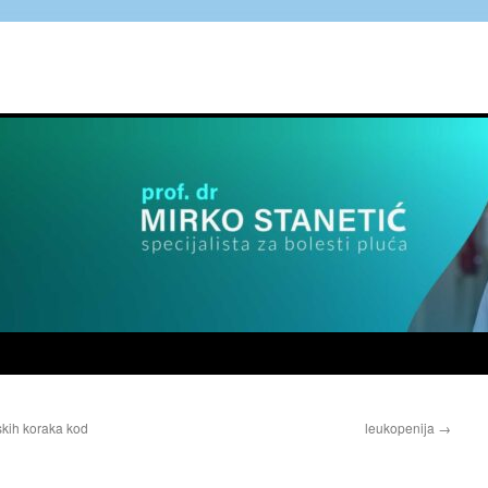
jskih koraka kod
leukopenija
→