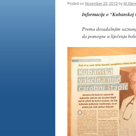
Posted on
November 22, 2012
by
M.Stane
Informacije o “Kubanskoj v
Prema dosadašnjim saznanjim
da pomogne u liječenju bol