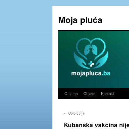
Skip
to
Moja pluća
content
O nama
Objave
Kontakt
←
Opiofobija
Kubanska vakcina nije