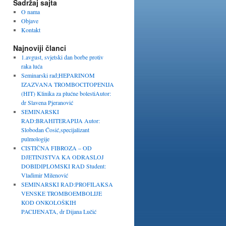
Sadržaj sajta
O nama
Objave
Kontakt
Najnoviji članci
1.avgust, svjetski dan borbe protiv
raka luća
Seminarski rad;HEPARINOM
IZAZVANA TROMBOCITOPENIJA
(HIT) Klinika za plućne bolestiAutor:
dr Slavena Pjeranović
SEMINARSKI
RAD:BRAHITERAPIJA Autor:
Slobodan Ćosić,specijalizant
pulmologije
CISTIČNA FIBROZA – OD
DJETINJSTVA KA ODRASLOJ
DOBIDIPLOMSKI RAD Student:
Vladimir Milenović
SEMINARSKI RAD:PROFILAKSA
VENSKE TROMBOEMBOLIJE
KOD ONKOLOŠKIH
PACIJENATA, dr Dijana Lučić