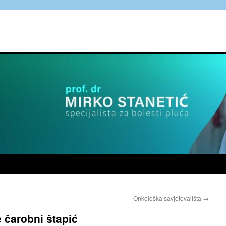
Onkološka savjetovališta
→
 čarobni štapić