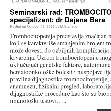
TERAPIJA U MALIGNITETIMA, seminarski rad
o
Seminarski rad: TROMBOCIT
specijalizant: dr Dajana Bera
Posted on
October 12, 2023
by
M.Stanetic
Trombocitopenija predstavlja značajan 
koji se karakteriše smanjenim brojem tr
može dovesti do ozbiljnih komplikacija 
krvarenja. Uzroci trombocitopenije mogu
uključujući genetske faktore, autoimune b
hematoonkološke bolesti i nuspojave lij
pravilna dijagnostika trombocitopenije, 
anamnezu, fizikalni pregled, laboratorij
dijagnostičke procedure kao što su biopsi
imunološki testovi…..