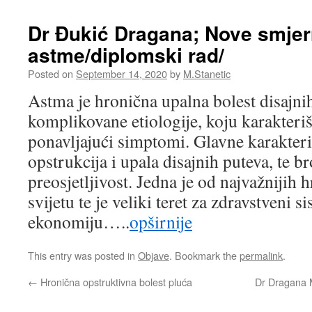
Dr Đukić Dragana; Nove smjer
astme/diplomski rad/
Posted on
September 14, 2020
by
M.Stanetic
Astma je hronična upalna bolest disajnih
komplikovane etiologije, koju karakterišu
ponavljajući simptomi. Glavne karakteri
opstrukcija i upala disajnih puteva, te b
preosjetljivost. Jedna je od najvažnijih 
svijetu te je veliki teret za zdravstveni s
ekonomiju…..
opširnije
This entry was posted in
Objave
. Bookmark the
permalink
.
←
Hronična opstruktivna bolest pluća
Dr Dragana M