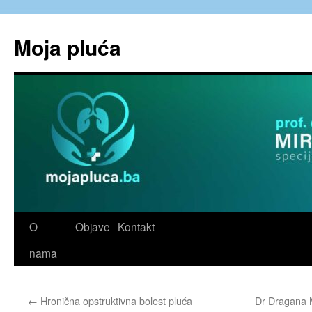
Skip
to
Moja pluća
content
O
Objave
Kontakt
nama
←
Hronična opstruktivna bolest pluća
Dr Dragana M